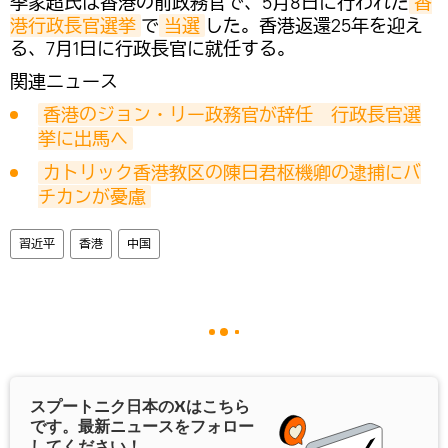
李家超氏は香港の前政務官で、5月8日に行われた
香
港行政長官選挙
で
当選
した。香港返還25年を迎え
る、7月1日に行政長官に就任する。
関連ニュース
香港のジョン・リー政務官が辞任　行政長官選
挙に出馬へ
カトリック香港教区の陳日君枢機卿の逮捕にバ
チカンが憂慮
習近平
香港
中国
スプートニク日本の
X
はこちら
です。最新ニュースをフォロー
してください！