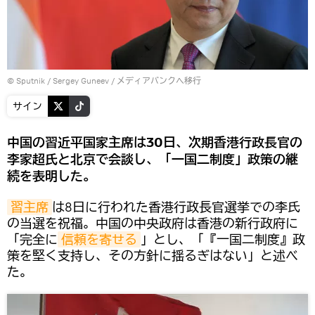
© Sputnik / Sergey Guneev
/
メディアバンクへ移行
サイン
中国の習近平国家主席は30日、次期香港行政長官の
李家超氏と北京で会談し、「一国二制度」政策の継
続を表明した。
習主席
は8日に行われた香港行政長官選挙での李氏
の当選を祝福。中国の中央政府は香港の新行政府に
「完全に
信頼を寄せる
」とし、「『一国二制度』政
策を堅く支持し、その方針に揺るぎはない」と述べ
た。