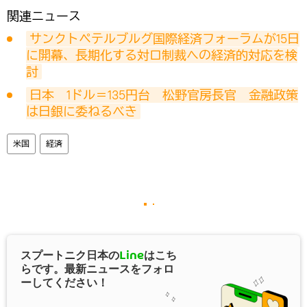
関連ニュース
サンクトペテルブルグ国際経済フォーラムが15日
に開幕、長期化する対ロ制裁への経済的対応を検
討
日本　1ドル＝135円台　松野官房長官　金融政策
は日銀に委ねるべき
米国
経済
スプートニク日本の
Line
はこち
らです。最新ニュースをフォロ
ーしてください！