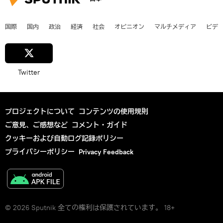
国際
国内
政治
経済
社会
オピニオン
マルチメディア
ビデ
Twitter
プロジェクトについて
コンテンツの使用規則
ご意見、ご感想など
コメント・ガイド
クッキーおよび自動ログ記録ポリシー
プライバシーポリシー
Privacy Feedback
© 2026 Sputnik 全ての権利は保護されています。 18+