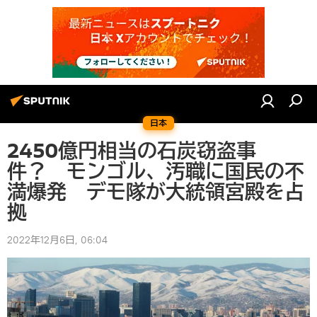
日本
2450億円相当の石炭窃盗事
件？ モンゴル、汚職に国民の不
満爆発 デモ隊が大統領宮殿を占
拠
2022年12月6日, 06:04