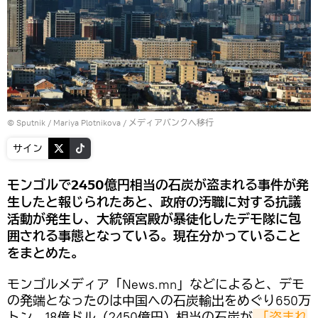
© Sputnik / Mariya Plotnikova
/
メディアバンクへ移行
サイン
モンゴルで2450億円相当の石炭が盗まれる事件が発
生したと報じられたあと、政府の汚職に対する抗議
活動が発生し、大統領宮殿が暴徒化したデモ隊に包
囲される事態となっている。現在分かっていること
をまとめた。
モンゴルメディア「News.mn」などによると、デモ
の発端となったのは中国への石炭輸出をめぐり650万
トン、18億ドル（2450億円）相当の石炭が
「盗まれ