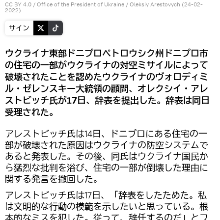
CC BY 4.0
/
Office of the President of Ukraine
/
Oleksiy Arestovych (24-02-
2022)
サイン
ウクライナ東部ドニプロペトロウシク州ドニプロ市
の住宅の一部がウクライナの対空ミサイルによって
破壊されたことを認めたウクライナのヴォロディミ
ル・ゼレンスキー大統領の顧問、オレクシイ・アレ
ストビッチ氏が17日、辞表を提出した。辞表は同日
受理された。
アレストビッチ氏は14日、ドニプロにある住宅の一
部が破壊された原因はウクライナの防空システムで
あると発表した。その後、同氏はウクライナ国民か
ら猛烈な批判を浴び、住宅の一部が倒壊した理由に
関する発言を撤回した。
アレストビッチ氏は17日、「辞表をしたためた。私
は文明的な行動の模範を示したいと思っている。根
本的なミスを犯した。従って、辞任するのだ」とフ