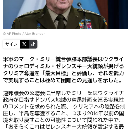
© AP Photo / Alex Brandon
サイン
米軍のマーク・ミリー統合参謀本部議長はウクライ
ナのウォロディミル・ゼレンスキー大統領が掲げる
クリミア奪還を「最大目標」と評価し、それを武力
で実現することは極めて困難との見通しを示した。
連邦議会の公聴会に出席したミリー氏はウクライナ
政府が目指すドンバス地域の奪還計画を巡る実現性
のコメントを求められた際、 クリミアへの陸路を制
圧し、半島を奪還すること、つまり2014年以前の国
境を取り戻すことの可能性について問われた中で、
「おそらくこれはゼレンスキー大統領が設定する最