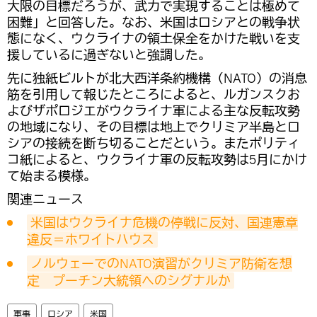
大限の目標だろうが、武力で実現することは極めて
困難」と回答した。なお、米国はロシアとの戦争状
態になく、ウクライナの領土保全をかけた戦いを支
援しているに過ぎないと強調した。
先に独紙ビルトが北大西洋条約機構（NATO）の消息
筋を引用して報じたところによると、ルガンスクお
よびザポロジエがウクライナ軍による主な反転攻勢
の地域になり、その目標は地上でクリミア半島とロ
シアの接続を断ち切ることだという。またポリティ
コ紙によると、ウクライナ軍の反転攻勢は5月にかけ
て始まる模様。
関連ニュース
米国はウクライナ危機の停戦に反対、国連憲章
違反＝ホワイトハウス
ノルウェーでのNATO演習がクリミア防衛を想
定　プーチン大統領へのシグナルか
軍事
ロシア
米国