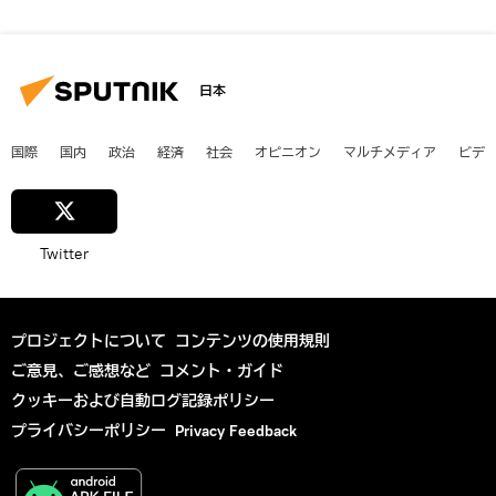
日本
国際
国内
政治
経済
社会
オピニオン
マルチメディア
ビデ
Twitter
プロジェクトについて
コンテンツの使用規則
ご意見、ご感想など
コメント・ガイド
クッキーおよび自動ログ記録ポリシー
プライバシーポリシー
Privacy Feedback