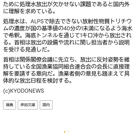
ために処理水放出が欠かせない課題であると国内外
に理解を求めている。
処理水は、ALPSで除去できない放射性物質トリチウ
ムの濃度が国の基準値の40分の1未満になるよう海水
で希釈。海底トンネルを通じて1キロ沖から放出され
る。首相は放出の設備や流れに関し担当者から説明
を受ける見通しだ。
首相は関係閣僚会議に先立ち、放出に反対姿勢を維
持している全国漁業協同組合連合会の会長に直接理
解を要請する意向だ。漁業者側の意見も踏まえて具
体的な放出日程を検討する。
(c)KYODONEWS
福島
岸田文雄
国内