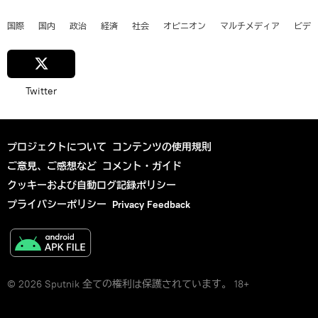
国際
国内
政治
経済
社会
オピニオン
マルチメディア
ビデ
Twitter
プロジェクトについて
コンテンツの使用規則
ご意見、ご感想など
コメント・ガイド
クッキーおよび自動ログ記録ポリシー
プライバシーポリシー
Privacy Feedback
© 2026 Sputnik 全ての権利は保護されています。 18+