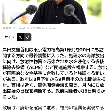
© 写真 :
Prime Minister's Office of Japan
サイン
岸田文雄首相は東京電力福島第1原発を20日にも訪
問する方向で最終調整に入った。処理水の海洋放出
に向け、放射性物質で汚染された水を浄化する多核
種除去設備（ALPS）など関連施設を視察する。放出
が国際的な安全基準に合致していると強調する狙い
がある。政府は8月下旬から9月前半の放出開始を検
討。首相は近く、関係閣僚会議を開き、月内にも放
出開始の日程を判断する。政府関係者が18日明らか
にした。
政府は、廃炉を確実に進め、福島の復興を実現する