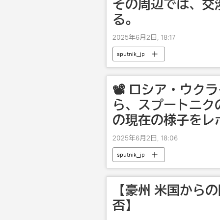
その周辺では、交
る。
2025年6月2日, 18:17
sputnik_jp
📽️ ロシア・ウ
ら、スプートニク
の現在の様子をレ
2025年6月2日, 18:06
sputnik_jp
【豪州 米国からの
否】