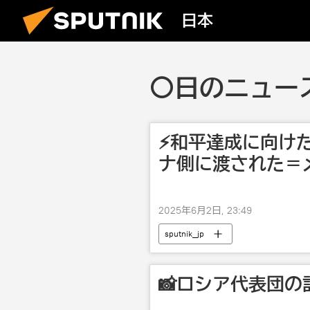
日本
〇日のニュース
⚡️和平達成に向
ナ側に渡された＝
2025年6月2日, 23:49
sputnik_jp
📸ロシア代表団