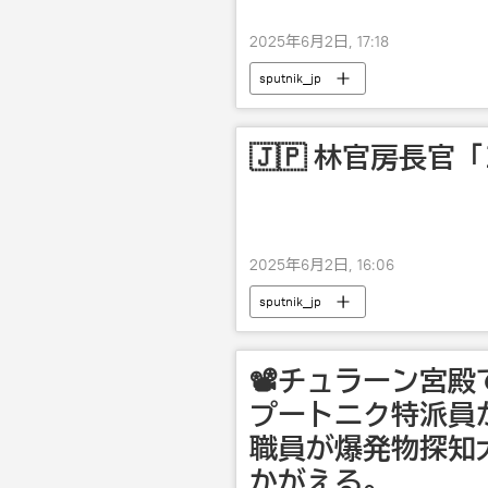
2025年6月2日, 17:18
sputnik_jp
🇯🇵 林官房長
2025年6月2日, 16:06
sputnik_jp
📽️チュラーン宮
プートニク特派員
職員が爆発物探知
かがえる。