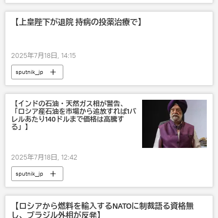
【上皇陛下が退院 持病の投薬治療で】
2025年7月18日, 14:15
sputnik_jp
【インドの石油・天然ガス相が警告、
「ロシア産石油を市場から追放すれば1バ
レルあたり140ドルまで価格は高騰す
る」】
2025年7月18日, 12:42
sputnik_jp
【ロシアから燃料を輸入するNATOに制裁語る資格無
し、ブラジル外相が反発】