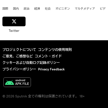
国際
国内
政治
経済
社会
オピニオン
マルチメディア
ビデ
Twitter
プロジェクトについて
コンテンツの使用規則
ご意見、ご感想など
コメント・ガイド
クッキーおよび自動ログ記録ポリシー
プライバシーポリシー
Privacy Feedback
© 2026 Sputnik 全ての権利は保護されています。 18+