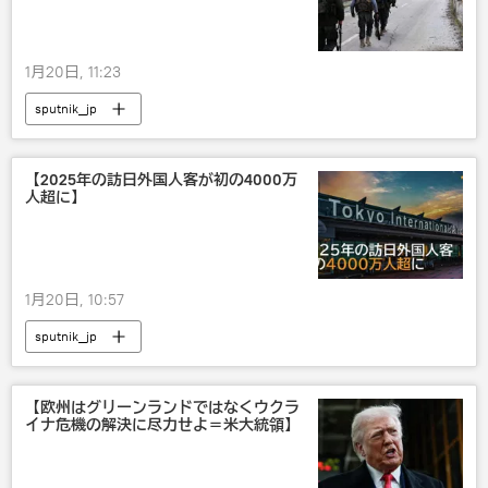
1月20日, 11:23
sputnik_jp
【2025年の訪日外国人客が初の4000万
人超に】
1月20日, 10:57
sputnik_jp
【欧州はグリーンランドではなくウクラ
イナ危機の解決に尽力せよ＝米大統領】