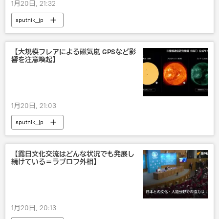
1月20日, 21:32
sputnik_jp
【大規模フレアによる磁気嵐 GPSなど影
響を注意喚起】
1月20日, 21:03
sputnik_jp
【露日文化交流はどんな状況でも発展し
続けている＝ラブロフ外相】
1月20日, 20:13