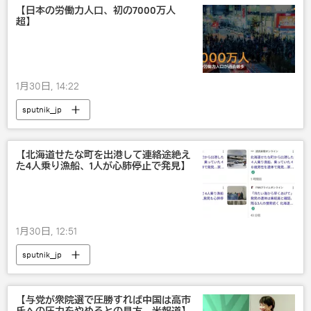
【日本の労働力人口、初の7000万人
超】
1月30日, 14:22
sputnik_jp
【北海道せたな町を出港して連絡途絶え
た4人乗り漁船、1人が心肺停止で発見】
1月30日, 12:51
sputnik_jp
【与党が衆院選で圧勝すれば中国は高市