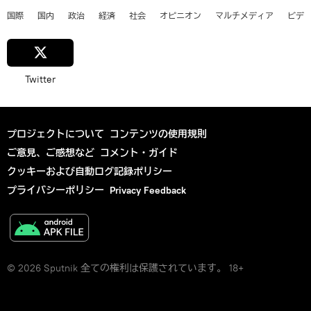
国際
国内
政治
経済
社会
オピニオン
マルチメディア
ビデ
Twitter
プロジェクトについて
コンテンツの使用規則
ご意見、ご感想など
コメント・ガイド
クッキーおよび自動ログ記録ポリシー
プライバシーポリシー
Privacy Feedback
© 2026 Sputnik 全ての権利は保護されています。 18+