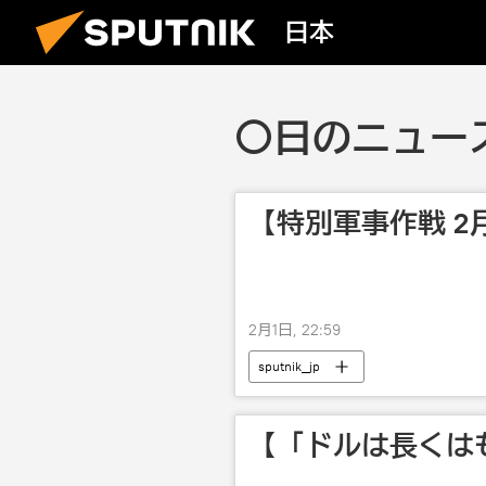
日本
〇日のニュース
【特別軍事作戦 2
2月1日, 22:59
sputnik_jp
【「ドルは長くはも