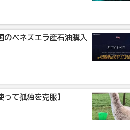
国のベネズエラ産石油購入
使って孤独を克服】