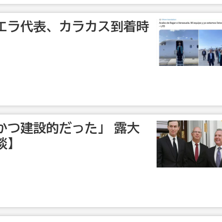
エラ代表、カラカス到着時
かつ建設的だった」 露大
談】