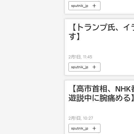
sputnik_jp
【トランプ氏、イ
す】
2月1日, 11:45
sputnik_jp
【高市首相、NH
遊説中に腕痛める
2月1日, 10:27
sputnik_jp