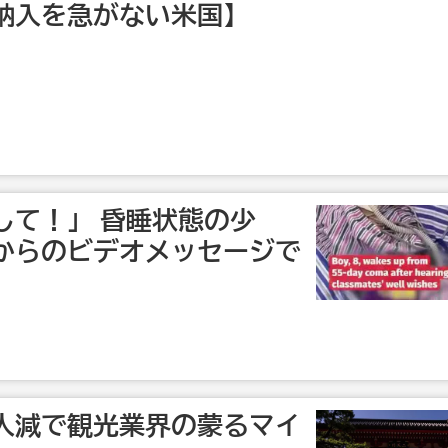
納入を急がない米国】
して！」 昏睡状態の少
からのビデオメッセージで
人減で観光業界の蒙るマイ