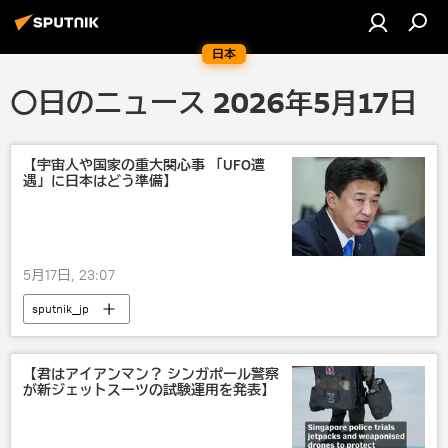
日本
〇日のニュース 2026年5月17日
【宇宙人や国家の重大関心事 「UFO遭
遇」に日本はどう準備】
5月17日, 23:07
sputnik_jp
【君はアイアンマン？ シンガポール警察
が新ジェットスーツの試験運用を発表】