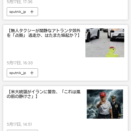
5月17日, 17:36
sputnik_jp
【無人タクシーが閑静なアトランタ郊外
を「占拠」 逃走か、はたまた蜂起か？】
5月17日, 16:33
sputnik_jp
【米大統領がイランに警告、「これは嵐
の前の静けさ」】
5月17日, 14:51