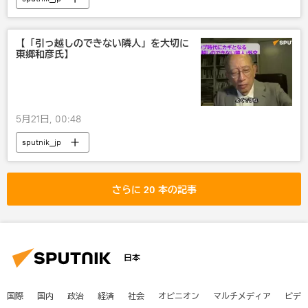
【「引っ越しのできない隣人」を大切に
東郷和彦氏】
5月21日, 00:48
sputnik_jp
さらに 20 本の記事
日本
国際
国内
政治
経済
社会
オピニオン
マルチメディア
ビデ