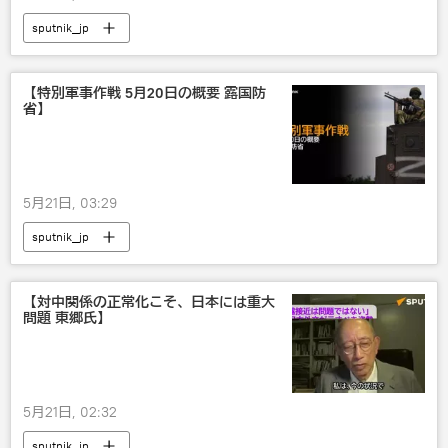
sputnik_jp
【特別軍事作戦 5月20日の概要 露国防
省】
5月21日, 03:29
sputnik_jp
【対中関係の正常化こそ、日本には重大
問題 東郷氏】
5月21日, 02:32
sputnik_jp