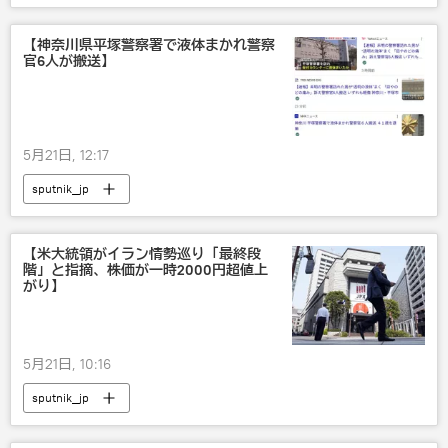
【神奈川県平塚警察署で液体まかれ警察
官6人が搬送】
5月21日, 12:17
sputnik_jp
【米大統領がイラン情勢巡り「最終段
階」と指摘、株価が一時2000円超値上
がり】
5月21日, 10:16
sputnik_jp