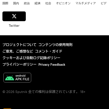
国際
国内
政治
経済
社会
オピニオン
マルチメディア
ビデ
Twitter
プロジェクトについて
コンテンツの使用規則
ご意見、ご感想など
コメント・ガイド
クッキーおよび自動ログ記録ポリシー
プライバシーポリシー
Privacy Feedback
© 2026 Sputnik 全ての権利は保護されています。 18+