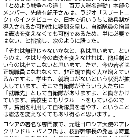
「とめよう戦争への道！ 百万人署名運動」本部の
メンバー、先崎有紀子さんは、ラジオ「スプートニ
ク」のインタビューで、日本で近いうちに徴兵制が
導入されるか可能性に疑問を呈し、自衛隊員の増員
は憲法を変えなくても可能であるため、単に必要で
はない、と指摘し、次のように語った。
「それは無理じゃないかなと、私は思います。とい
うのは、やはり今の憲法を変えなければ、徴兵制と
いうのは出てこないと思います。ただ、今の若者は
正規職員になれなくて、非正規で働く人が増えてい
るんですよ。学生も、就職口がないという状況が拡
大しています。そこで自衛隊がそういう人たちに
「就職先」として自衛隊がありますよ、と働きかけ
ています。高校生にもリクルートをしているので
す。貧困を利用して自衛隊員を増やす、ということ
は憲法を変えなくてもあり得ると思います。」
ロシアの著名な専門家で、元駐日ロシア大使のアレ
クサンドル・パノフ氏は、枝野幹事長の発言は時宜