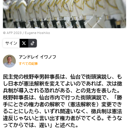
© AFP 2023 / Eugene Hoshiko
サイン
アンドレイ イワノフ
すべての記事
民主党の枝野幸男幹事長は、仙台で街頭演説し、も
し日本が憲法解釈を変えてよいのであれば、次は徴
兵制が導入される恐れがある、との見方を表した。
枝野幹事長は、仙台市内で行った街頭演説で、「勝
手にときの権力者の解釈で（憲法解釈を）変更でき
ることにしたら、いずれ間違いなく、徴兵制は憲法
違反じゃないと言い出す権力者がでてくる。そうな
ってからでは、遅い」と述べた。