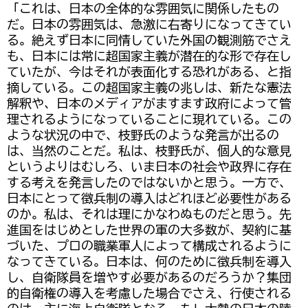
「これは、日本の全体的な雰囲気に関係したもの
だ。日本の雰囲気は、急激に右寄りになってきてい
る。絶えず日本に同情していた外国の観測筋でさえ
も、日本には常に超国家主義が潜在的な形で存在し
ていたが、今はそれが表面化する恐れがある、と指
摘している。この超国家主義の兆しは、新たな憲法
解釈や、日本のメディアがますます政府によって管
理されるようになっていることに現れている。この
ような状況の中で、枝野氏のような発言が出るの
は、当然のことだ。私は、枝野氏が、個人的な意見
というよりはむしろ、いま日本の社会や政界に存在
する考えを発言したのではないかと思う。一方で、
日本にとって徴兵制の導入はどれほど必要性がある
のか。私は、それは理にかなわぬものだと思う。先
進国をはじめとした世界の軍の大多数が、契約に基
づいた、プロの職業軍人によって構成されるように
なってきている。日本は、何のために徴兵制を導入
し、自衛隊員を増やす必要があるのだろうか？集団
的自衛権の導入を考慮した場合でさえ、行使される