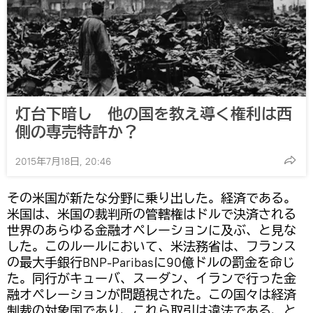
灯台下暗し 他の国を教え導く権利は西
側の専売特許か？
2015年7月18日, 20:46
その米国が新たな分野に乗り出した。経済である。
米国は、米国の裁判所の管轄権はドルで決済される
世界のあらゆる金融オペレーションに及ぶ、と見な
した。このルールにおいて、米法務省は、フランス
の最大手銀行BNP-Paribasに90億ドルの罰金を命じ
た。同行がキューバ、スーダン、イランで行った金
融オペレーションが問題視された。この国々は経済
制裁の対象国であり、これら取引は違法である、と