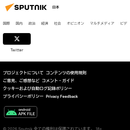
日本
国際
国内
政治
経済
社会
オピニオン
マルチメディア
ビデ
Twitter
プロジェクトについて
コンテンツの使用規則
ご意見、ご感想など
コメント・ガイド
クッキーおよび自動ログ記録ポリシー
プライバシーポリシー
Privacy Feedback
© 2026 Sputnik 全ての権利は保護されています。 18+