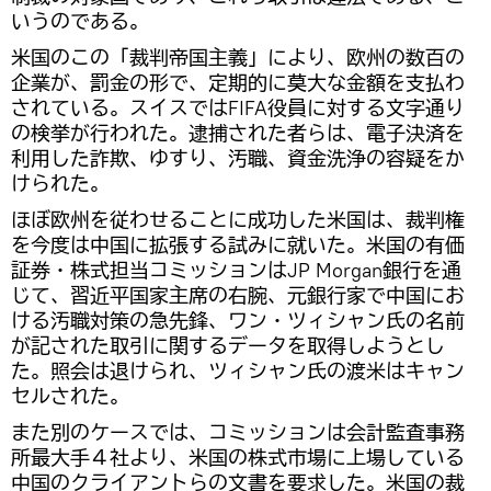
いうのである。
米国のこの「裁判帝国主義」により、欧州の数百の
企業が、罰金の形で、定期的に莫大な金額を支払わ
されている。スイスではFIFA役員に対する文字通り
の検挙が行われた。逮捕された者らは、電子決済を
利用した詐欺、ゆすり、汚職、資金洗浄の容疑をか
けられた。
ほぼ欧州を従わせることに成功した米国は、裁判権
を今度は中国に拡張する試みに就いた。米国の有価
証券・株式担当コミッションはJP Morgan銀行を通
じて、習近平国家主席の右腕、元銀行家で中国にお
ける汚職対策の急先鋒、ワン・ツィシャン氏の名前
が記された取引に関するデータを取得しようとし
た。照会は退けられ、ツィシャン氏の渡米はキャン
セルされた。
また別のケースでは、コミッションは会計監査事務
所最大手４社より、米国の株式市場に上場している
中国のクライアントらの文書を要求した。米国の裁