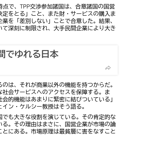
年時点で、TPP交渉参加諸国は、合意諸国の国営
決定をとる」こと、また財・サービスの購入ま
企業を「差別しない」ことで合意した。結果、
いて深刻に制限され、大手民間企業により大き
。
間でゆれる日本
るのは、それが商業以外の機能を持つからだ。
な社会サービスへのアクセスを保障する。ま
社会的機能はあまりに緊密に結びついている」
ェイン・ケルシー教授はそう語る。
国でも大きな役割を演じている。その肯定的な
いる。その理由はまさに、国営企業が市場の論
ことにある。市場原理は最貧層に害をなすこと