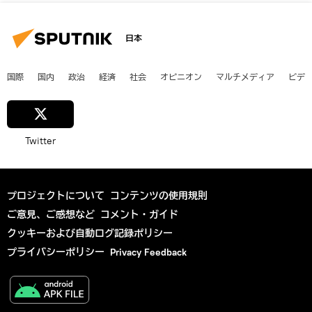
日本
国際
国内
政治
経済
社会
オピニオン
マルチメディア
ビデ
Twitter
プロジェクトについて
コンテンツの使用規則
ご意見、ご感想など
コメント・ガイド
クッキーおよび自動ログ記録ポリシー
プライバシーポリシー
Privacy Feedback