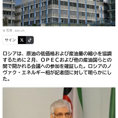
© 写真 :
alex.ch
サイン
ロシアは、原油の低価格および産油量の縮小を協調
するために２月、ＯＰＥＣおよび他の産油国らとの
間で開かれる会議への参加を確証した。ロシアのノ
ヴァク・エネルギー相が記者団に対して明らかにし
た。