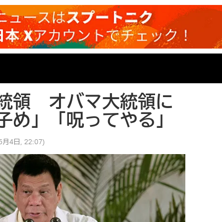
統領 オバマ大統領に
子め」「呪ってやる」
5月4日, 22:07
)