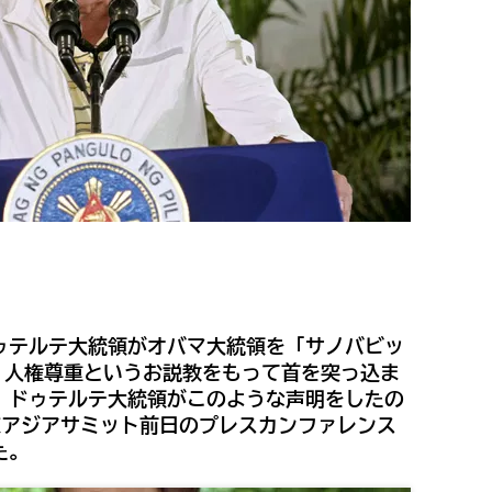
ゥテルテ大統領がオバマ大統領を「サノバビッ
、人権尊重というお説教をもって首を突っ込ま
。ドゥテルテ大統領がこのような声明をしたの
東アジアサミット前日のプレスカンファレンス
た。