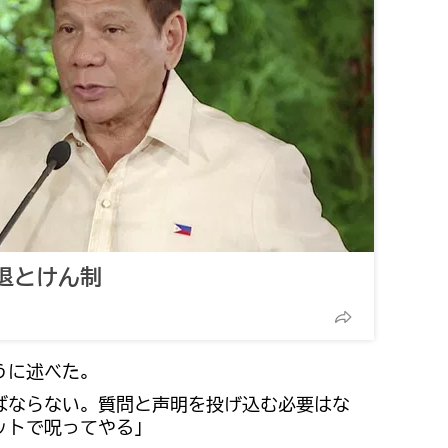
退とけん制
うに述べた。
ばならない。質問と声明を投げ込む必要はな
ットで呪ってやる」