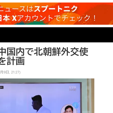
中国内で北朝鮮外交使
を計画
月9日, 21:27
)