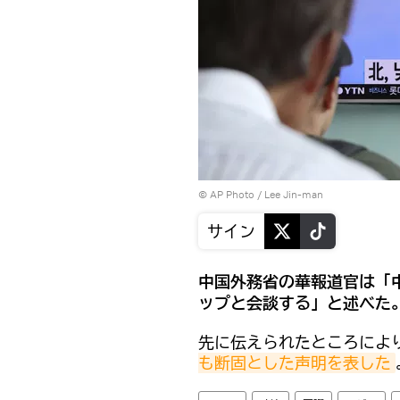
© AP Photo / Lee Jin-man
サイン
中国外務省の華報道官は「
ップと会談する」と述べた
先に伝えられたところによ
も断固とした声明を表した