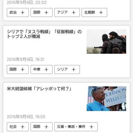
2016年9月9日, 20:02
政治
国際
アジア
北朝鮮
シリアで「ヌスラ戦線」「征服戦線」の
トップ２人が殲滅
2016年9月9日, 19:31
国際
中東
シリア
米大統領候補「アレッポって何？」
2016年9月9日, 19:05
社会
国際
災害・事故・事件