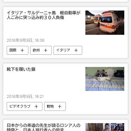
米国
エンタメ
シリア
イタリア・サルデーニャ島 軽自動車が
人ごみに突っ込み約３０人負傷
2016年9月9日, 18:38
国際
欧州
イタリア
災害・事故・事件
靴下を履いた猫
2016年9月9日, 18:21
ビデオクラブ
動物
日本からの茶道の先生が語るロシア人の
特徴と、日本人旅行者への助言