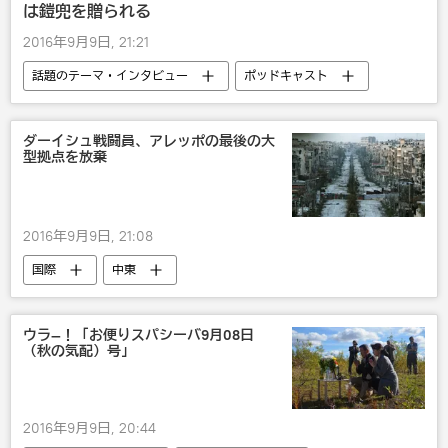
は鎧兜を贈られる
2016年9月9日, 21:21
話題のテーマ・インタビュー
ポッドキャスト
国内
露日関係
ロシア
ダーイシュ戦闘員、アレッポの最後の大
型拠点を放棄
2016年9月9日, 21:08
国際
中東
「イスラム国」の脅威と全世界に広がる過激主義
シリア
ウラ―！「お便りスパシーバ9月08日
（秋の気配）号」
2016年9月9日, 20:44