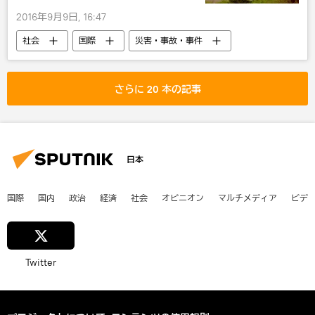
2016年9月9日, 16:47
社会
国際
災害・事故・事件
アジア
北朝鮮
核兵器
さらに 20 本の記事
日本
国際
国内
政治
経済
社会
オピニオン
マルチメディア
ビデ
Twitter