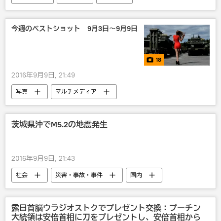
露日関係
今週のベストショット 9月3日～9月9日
18
2016年9月9日, 21:49
写真
マルチメディア
茨城県沖でM5.2の地震発生
2016年9月9日, 21:43
社会
災害・事故・事件
国内
地震
露日首脳ウラジオストクでプレゼント交換：プーチン
大統領は安倍首相に刀をプレゼントし、安倍首相から