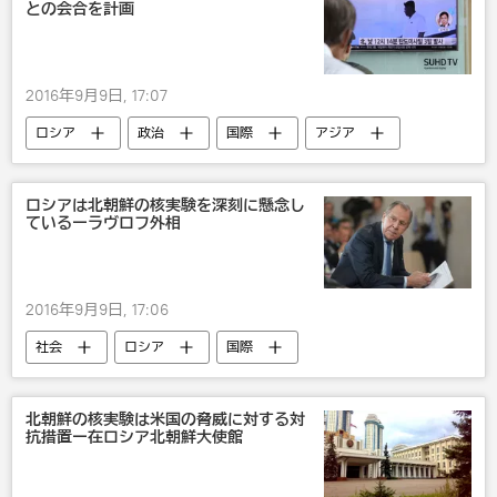
との会合を計画
2016年9月9日, 17:07
ロシア
政治
国際
アジア
中国
北朝鮮
核兵器
ロシアは北朝鮮の核実験を深刻に懸念し
ているーラヴロフ外相
2016年9月9日, 17:06
社会
ロシア
国際
災害・事故・事件
アジア
北朝鮮
セルゲイ・ラブロフ
核兵器
北朝鮮の核実験は米国の脅威に対する対
抗措置ー在ロシア北朝鮮大使館