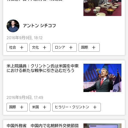
アントン シチコフ
2016年9月9日, 18:12
社会
文化
ロシア
国際
露日関係
米上院議員：クリントン氏は米国を中東
における新たな戦争に引き込むだろう
2016年9月9日, 17:49
国際
米国
ヒラリー・クリントン
中国外務省 中国内で北朝鮮外交使節団