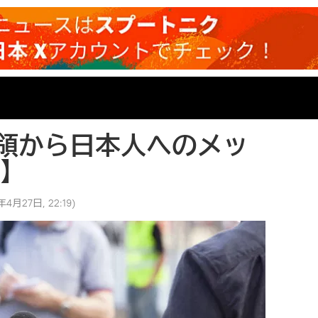
領から日本人へのメッ
画】
年4月27日, 22:19
)