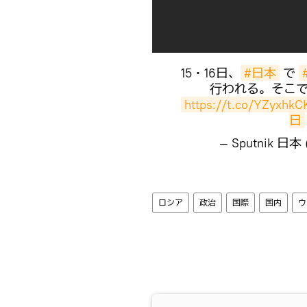
15・16日、
#日本
で
行われる。そこ
https://t.co/YZyxhkC
日
— Sputnik 日本 
ロシア
政治
国際
国内
ウ