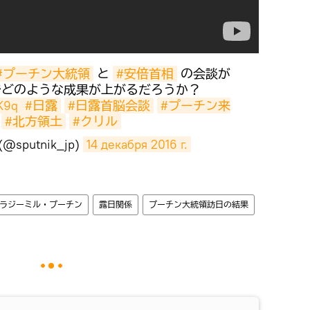
#プーチン大統領
と
#安倍首相
の会談が
でどのような成果が上がるだろうか？
K9q
#日露
#日露首脳会談
#プーチン来
#北方領土
#クリル
(@sputnik_jp)
14 декабря 2016 г.
ラジーミル・プーチン
露日関係
プーチン大統領訪日の結果