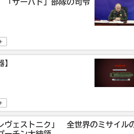
、「ザーパド」部隊の司令
器】
レヴェストニク」 全世界のミサイル
プーチン大統領