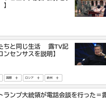
」】
たちと同じ生活 露TV記
コンセンサスを説明】
国際
ロシア
欧州
トランプ大統領が電話会談を行った＝