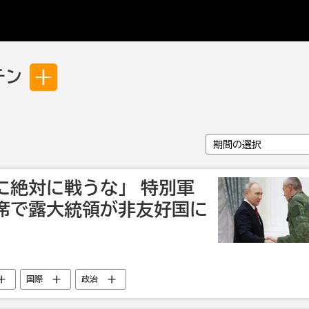
チン
期間の選択
に絶対に戦うな」 特別軍
席で露大統領が非友好国に
国際
政治