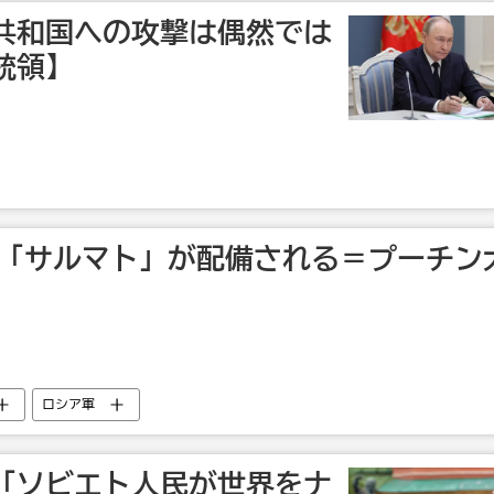
共和国への攻撃は偶然では
統領】
でに「サルマト」が配備される＝プーチン
ロシア軍
「ソビエト人民が世界をナ