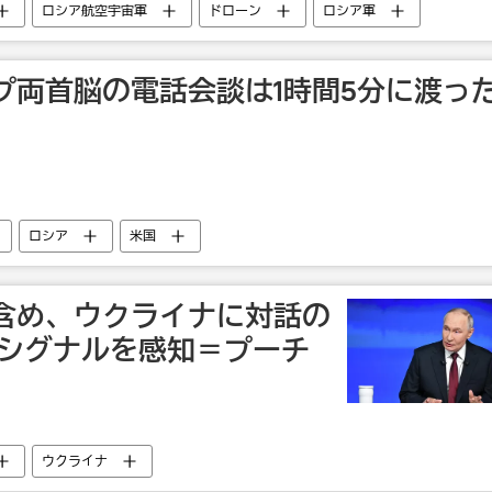
ロシア航空宇宙軍
ドローン
ロシア軍
プ両首脳の電話会談は1時間5分に渡っ
ロシア
米国
含め、ウクライナに対話の
はシグナルを感知＝プーチ
ウクライナ