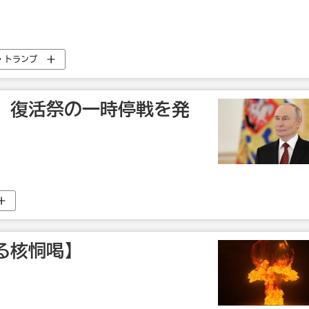
・トランプ
、復活祭の一時停戦を発
る核恫喝】