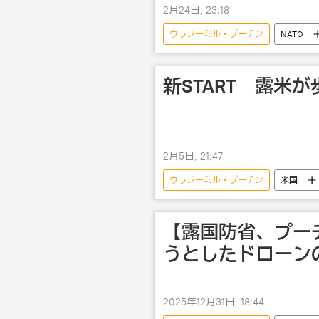
2月24日, 23:18
ウラジーミル・プーチン
NATO
ヒラリー・クリントン
ドミ
モスクワ
ロシア外務省
新START 露米
2月5日, 21:47
ウラジーミル・プーチン
米国
【露国防省、プー
うとしたドローン
2025年12月31日, 18:44