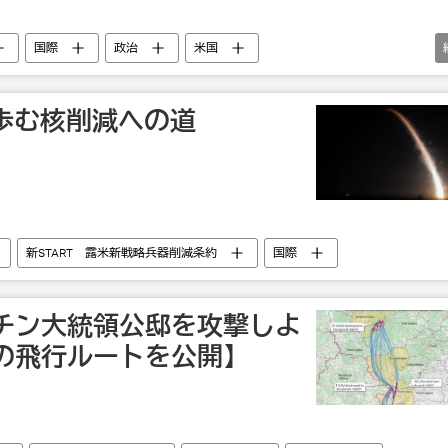
国際
政治
米国
トリー・ペスコフ
ウクライナ
ハンガリー
が歩む核削減への道
新START 露米新戦略兵器削減条約
国際
チン大統領公邸を攻撃しよ
の飛行ルートを公開】