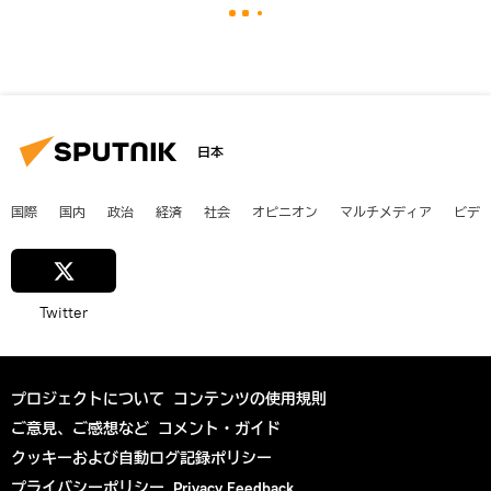
日本
国際
国内
政治
経済
社会
オピニオン
マルチメディア
ビデ
Twitter
プロジェクトについて
コンテンツの使用規則
ご意見、ご感想など
コメント・ガイド
クッキーおよび自動ログ記録ポリシー
プライバシーポリシー
Privacy Feedback