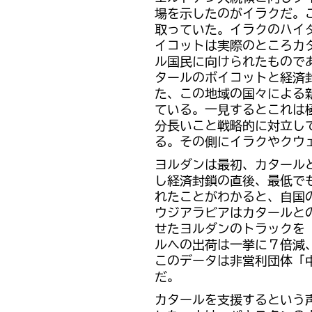
場を示したのがイラクだ。
取っていた。イラクのハイ
イコットは実際のところカ
ル国民に向けられたもので
タールのボイコットと経済
た、この地域の国々による
ている。一見するとこれは
分長いこと戦略的に対立し
る。その側にイラクやクウ
ヨルダンは最初、カタール
し経済封鎖の直後、最低で
れたことがわかると、自国
ウジアラビアはカタールと
せたヨルダンのトラックを
ルへの出荷は一挙に７倍減
このデータは非営利団体「
だ。
カタールを支援するという