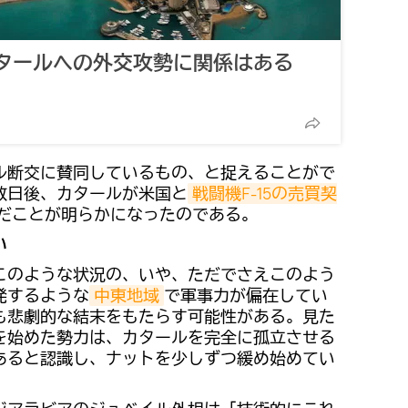
タールへの外交攻勢に関係はある
ール断交に賛同しているもの、と捉えることがで
数日後、カタールが米国と
戦闘機F-15の売買契
だことが明らかになったのである。
い
このような状況の、いや、ただでさえこのよう
発するような
中東地域
で軍事力が偏在してい
も悲劇的な結末をもたらす可能性がある。見た
を始めた勢力は、カタールを完全に孤立させる
あると認識し、ナットを少しずつ緩め始めてい