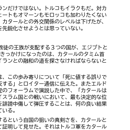
ランだけではない。トルコもイラクもだ。対カ
ェートもオマーンもモロッコも加わりたくない
、カタールとの外交関係のレベルは下げたが、
を先鋭化させようとは思っていない。
ム教徒の王族が支配する３つの国が、エジプトと
きっかけになったのは、カタールのタミム首
イランとの融和の道を探さなければならないと
は、この歩み寄りについて「死に値する誤りで
反する」とロイター通信に伝えた。またエルド
党のフォーラムで演説した中で、「カタールは
イスラム国との戦いにおいて、最も決定的な位
を誹謗中傷して弾圧することは、何の良い結果
ている。
するという自国の狙いの真剣さを、カタールと
て証明して見せた。それはトルコ軍をカタール