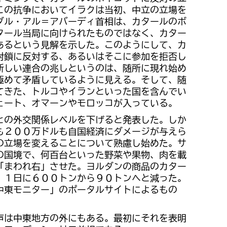
この抗争においてイラクは当初、中立の立場を
ダル・アル＝アバーディ首相は、カタールのボ
タール当局に向けられたものではなく、カター
あるという見解を示した。このようにして、カ
封鎖に反対する、あるいはそこに参加を拒否し
新しい連合の兆しというのは、随所に現れ始め
極めて矛盾しているように見える。そして、随
てきた、トルコやイランといった国を含んでい
ェート、オマーンやモロッコが入っている。
との外交関係レベルを下げると発表した。しか
も２００万ドルも自国経済にダメージが与えら
の立場を変えることについて熟慮し始めた。サ
の国境で、何百台といった野菜や果物、肉を載
「まわれ右」させた。ヨルダンの商品のカター
、１日に６００トンから９０トンへと減った。
中東モニター」のポータルサイトによるもの
声は中東地方の外にもある。最初にそれを表明