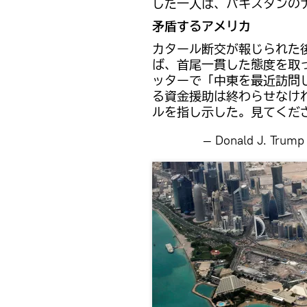
した一人は、パキスタンの
矛盾するアメリカ
カタール断交が報じられた
ば、首尾一貫した態度を取
ッターで「中東を最近訪問
る資金援助は終わらせなけ
ルを指し示した。見てくだ
— Donald J. Trum