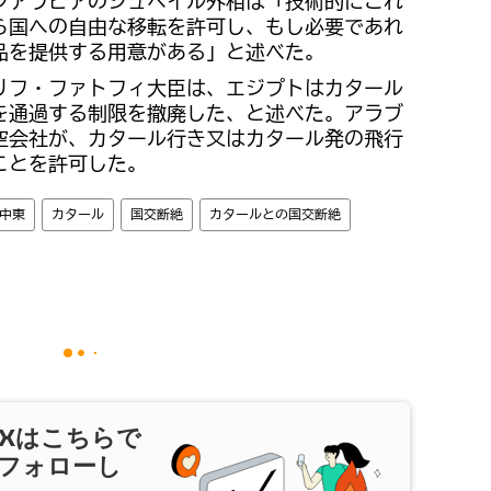
ジアラビアのジュベイル外相は「技術的にこれ
ら国への自由な移転を許可し、もし必要であれ
品を提供する用意がある」と述べた。
リフ・ファトフィ大臣は、エジプトはカタール
を通過する制限を撤廃した、と述べた。アラブ
空会社が、カタール行き又はカタール発の飛行
ことを許可した。
中東
カタール
国交断絶
カタールとの国交断絶
X
はこちらで
フォローし