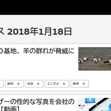
 2018年1月18日
Ｄ基地、羊の群れが脅威に
欧州
社会
エンタメ
欧州
ザーの性的な写真を会社の
【動画】