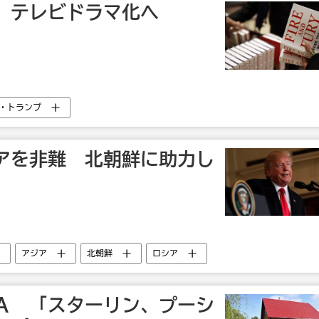
、テレビドラマ化へ
・トランプ
アを非難 北朝鮮に助力し
アジア
北朝鮮
ロシア
Ａ 「スターリン、プーシ