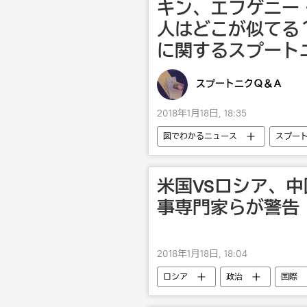
キン、エフゲニー
人はどこが似てる
に関するスプート
スプートニクＱ＆Ａ
2018年1月18日, 18:35
図でわかるニュース
スプー
米国VSロシア、
事専門家らが警告
2018年1月18日, 18:04
ロシア
政治
国際