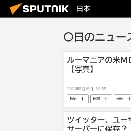
日本
〇日のニュース
ルーマニアの米Ｍ
【写真】
2018年1月18日, 23:55
政治
国際
米国
NATO
動物
ツイッター、ユー
サーバーに保存？