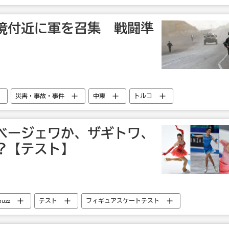
境付近に軍を召集 戦闘準
災害・事故・事件
中東
トルコ
ベージェワか、ザギトワ、
？【テスト】
buzz
テスト
フィギュアスケートテスト