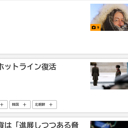
9
ホットライン復活
韓国
北朝鮮
貨は「進展しつつある脅