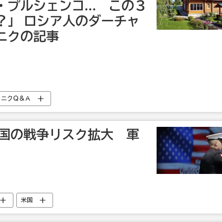
・プルシェンコ… この３
？」 ロシア人のダーチャ
ニクの記事
トニクＱ＆Ａ
中国の戦争リスク拡大 軍
米国