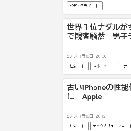
ビデオクラブ
世界１位ナダルが
で観客騒然 男子
2018年1月18日, 20:30
社会
スポーツ
テニ
古いiPhoneの
に Apple
2018年1月18日, 20:12
社会
テック＆サイエンス