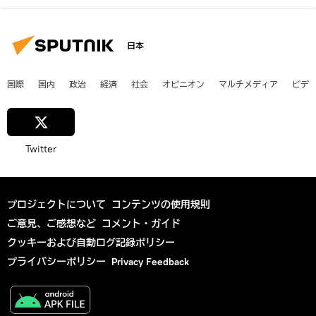
日本
国際
国内
政治
経済
社会
オピニオン
マルチメディア
ビデ
Twitter
プロジェクトについて
コンテンツの使用規則
ご意見、ご感想など
コメント・ガイド
クッキーおよび自動ログ記録ポリシー
プライバシーポリシー
Privacy Feedback