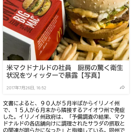
米マクドナルドの社員 厨房の驚く衛生
状況をツィッターで暴露【写真】
2017年7月26日, 16:52
文書によると、９０人が５月半ばからイリノイ州
で、１５人が６月末から隣接するアイオワ州で発症
した。イリノイ州政府は、「予備調査の結果、マク
ドナルドの各店舗向けに調理されたサラダの摂取と
の関連が明らかになった」と指摘している。同州で