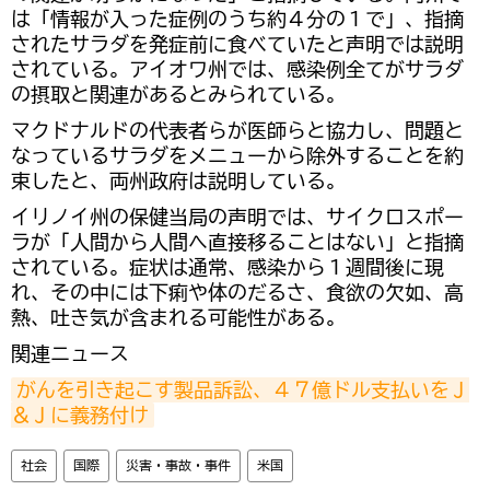
は「情報が入った症例のうち約４分の１で」、指摘
されたサラダを発症前に食べていたと声明では説明
されている。アイオワ州では、感染例全てがサラダ
の摂取と関連があるとみられている。
マクドナルドの代表者らが医師らと協力し、問題と
なっているサラダをメニューから除外することを約
束したと、両州政府は説明している。
イリノイ州の保健当局の声明では、サイクロスポー
ラが「人間から人間へ直接移ることはない」と指摘
されている。症状は通常、感染から１週間後に現
れ、その中には下痢や体のだるさ、食欲の欠如、高
熱、吐き気が含まれる可能性がある。
関連ニュース
がんを引き起こす製品訴訟、４７億ドル支払いをＪ
＆Ｊに義務付け
社会
国際
災害・事故・事件
米国