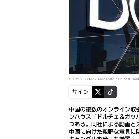
CC BY 2.0
/
Nick Amoscato
/
Dolce & Gab
サイン
中国の複数のオンライン取
ンハウス「ドルチェ＆ガッ
つある。同社による動画と
中国に向けた粗野な意見に