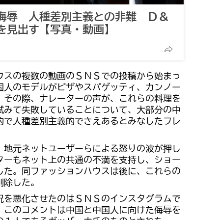
侮辱 人種差別主義との非難 Ｄ＆
を見出す【写真・動画】
ウスの複数の動画のＳＮＳでの投稿から始まっ
国人のモデルがピザやスパゲッティ、カンノー
。その際、ナレーターの声が、これらの料理を
試みて失敗していることについて、大部分の中
的で人種差別主義的でさえあるとみなしたフレ
。
、地元ネットユーザーらによる怒りの波が押し
ターもネット上の共通の不満を支持し、ショー
した。同ファッションハウスは後に、これらの
削除した。
況を悪化させたのはＳＮＳのインスタグラムで
。このコメントは中国と中国人に向けた侮辱を