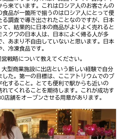
から来ています。これはロシア人のお客さんの
の食品が一箇所で揃うのはロシア人にとって便
たる調査で導き出されたことなのですが、日本
って、結果的に日本の商品がよりよく売れると
モスクワの日本人は、日本によく帰る人が多
で、あまり不自由していないと思います。日本
や、冷凍食品です。
経営戦略について教えてください。
、大型商業施設に出店という新しい経験で自分
ました。第一の目標は、ここアトリウムでのプ
字化すること。とても便利で駅からも近いの
訪れてくれることを期待します。これが成功す
30店舗をオープンさせる用意があります。