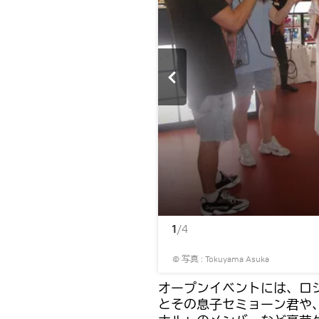
1
/4
© 写真 : Tokuyama Asuka
オープンイベントには、ロ
とその息子セミョーン君や