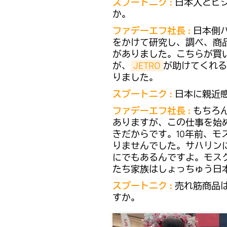
スプートニク :
日本人とビ
か。
ファデーエフ社長 :
日本側
をかけて研究し、調べ、商
がありました。こちらが買
が、
JETRO
が助けてくれる
りました。
スプートニク :
日本に親近
ファデーエフ社長 :
もちろ
ありますが、この仕事を始
きだからです。10年前、
りませんでした。サハリン
にでもあるんですよ。モス
たち家族はしょっちゅう日
スプートニク :
売れ筋商品
すか。