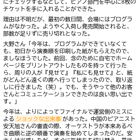
にチェックするなどして、ピアノ部門を中心に8枚の
チケットを手に入れることができた。
理由は不明だが、最初の数日間、会場にはプログラ
ムがなかった。ようやく入荷し発売開始されると、
部数が足りずに売り切れとなった。
大野さん「今年は、プログラムができていなくて
も、初日から演奏順を印刷した紙がもらえたので、
ましなほうでした。前回、念のために自宅でホーム
ページをプリントアウトしたものを持って行った
ら、周りの人が『見せて』『私にも見せて』と、紙
がどんどん遠くの席へ行ってしまったので、取り返
しに行きました（笑）。でも、そうやって他のお客
さんとコミュニケーションできたのは良い思い出で
す。」
今年は、よりによってファイナルで運営側のミスに
よる
ショックな出来事
があった。中国のピアニスト
安天旭さんの審査の際、オーケストラが本来あるべ
き曲順と逆の順番で演奏を始めてしまったのだ。安