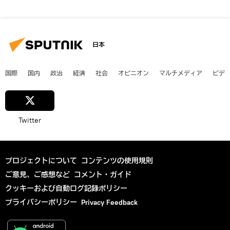
日本
国際
国内
政治
経済
社会
オピニオン
マルチメディア
ビデ
Twitter
プロジェクトについて
コンテンツの使用規則
ご意見、ご感想など
コメント・ガイド
クッキーおよび自動ログ記録ポリシー
プライバシーポリシー
Privacy Feedback