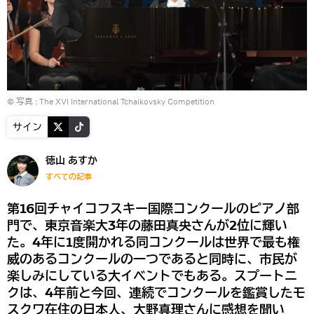
© 写真 :
The XVI International Tchaikovsky Competition
サイン
徳山 あすか
すべての記事
第16回チャイコフスキー国際コンクールのピアノ部
門で、東京音楽大3年の藤田真央さんが2位に輝い
た。4年に1度開かれる同コンクールは世界で最も権
威のあるコンクールの一つであると同時に、市民が
楽しみにしている大イベントでもある。スプートニ
クは、4年前と今回、連続でコンクールを鑑賞したモ
スクワ在住の日本人、大野真理さんに感想を聞い