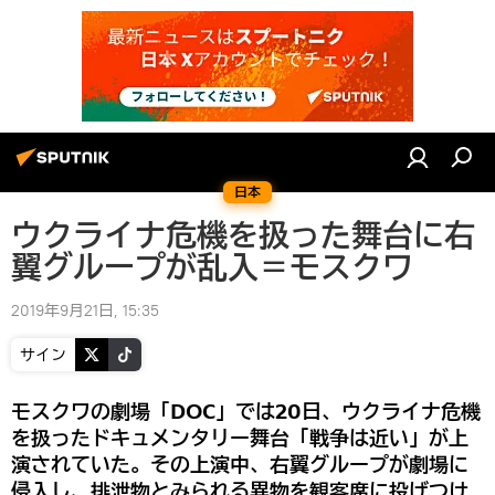
日本
ウクライナ危機を扱った舞台に右
翼グループが乱入＝モスクワ
2019年9月21日, 15:35
サイン
モスクワの劇場「DOC」では20日、ウクライナ危機
を扱ったドキュメンタリー舞台「戦争は近い」が上
演されていた。その上演中、右翼グループが劇場に
侵入し、排泄物とみられる異物を観客席に投げつけ