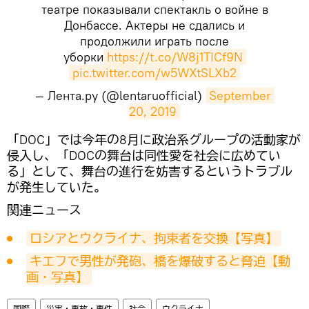
театре показывали спектакль о войне в
Донбассе. Актеры не сдались и
продолжили играть после
уборки
https://t.co/W8j1TICf9N
pic.twitter.com/w5WXtSLXb2
— Лента.ру (@lentaruofficial)
September 
20, 2019
​「DOC」では今年の8月に政治系グループの活動家が
侵入し、「DOCの舞台は同性愛を社会に広めてい
る」として、舞台の進行を妨害するというトラブル
が発生していた。
関連ニュース
ロシアとウクライナ、拘束者を交換【写真】
キエフで男性が発砲、橋を爆破すると脅迫【動
画・写真】
国際
災害・事故・事件
社会
ウクライナ