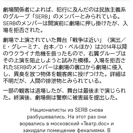
劇場関係者によれば、犯行に及んだのは民族主義系
のグループ「SERB」のメンバーとみられている。
SERBのメンバーは開演前に劇場に押し掛けたが、入
場を拒否された。
劇場で上演されていた舞台「戦争は近い」（演出／
E・グレーミナ、台本／D・ベルほか）は2014年以降
のウクライナ危機を扱ったもので、右翼グループは
その上演を阻止しようと試みた模様。入場を拒否さ
れたSERBのメンバーは劇場の裏口から劇場に侵入
し、異臭を放つ物体を観客席に投げつけた。詳細は
不明だが、人間の排泄物とみられている。
一部の観客は退場したが、舞台は最後まで演じられ
た。終演後、劇場側は警察に被害届を提出した。
Националисты из SERB снова
разбушевались. На этот раз они
ворвались в московский «Театр.doc» и
закидали помещение фекалиями. В