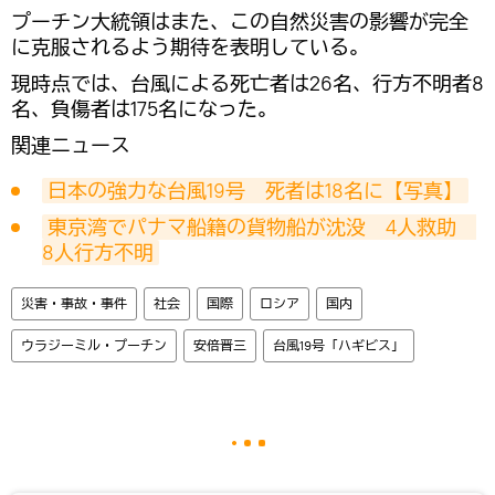
プーチン大統領はまた、この自然災害の影響が完全
に克服されるよう期待を表明している。
現時点では、台風による死亡者は26名、行方不明者8
名、負傷者は175名になった。
関連ニュース
日本の強力な台風19号　死者は18名に【写真】
東京湾でパナマ船籍の貨物船が沈没　4人救助　
8人行方不明
災害・事故・事件
社会
国際
ロシア
国内
ウラジーミル・プーチン
安倍晋三
台風19号「ハギビス」