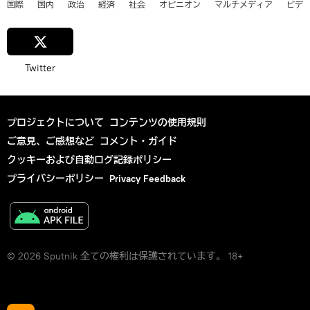
国際
国内
政治
経済
社会
オピニオン
マルチメディア
ビデ
Twitter
プロジェクトについて
コンテンツの使用規則
ご意見、ご感想など
コメント・ガイド
クッキーおよび自動ログ記録ポリシー
プライバシーポリシー
Privacy Feedback
© 2026 Sputnik 全ての権利は保護されています。 18+