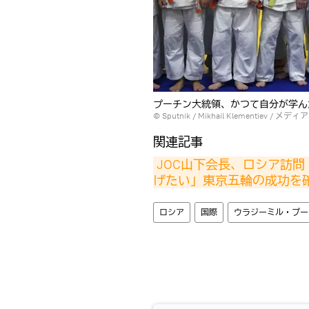
プーチン大統領、かつて自分が学ん
© Sputnik / Mikhail Klementiev
/
メディア
関連記事
JOC山下会長、ロシア訪
げたい」東京五輪の成功を
ロシア
国際
ウラジーミル・プー