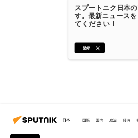
スプートニク日本の
す。最新ニュースを
てください！
登録
日本
国際
国内
政治
経済