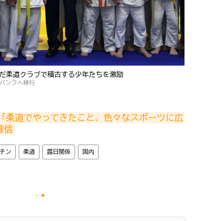
だ柔道クラブで稽古する少年たちを激励
バンクへ移行
問「柔道でやってきたこと、色々なスポーツに広
確信
チン
柔道
露日関係
国内