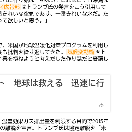
これに作り話は一切ない。これはとても深刻な
ス広報部
はトランプ氏の発言をこう引用して
番きれいな空気であり、一番きれいな水だ。た
って欲しいと思う。」
で、米国が地球温暖化対策プログラムを利用し
度も批判を繰り返してきた。
気候変動論
をト
産業を損ねようと考えだした作り話だと豪語し
ト 地球は救える 迅速に行
日、温室効果ガス排出量を制限する目的で2015年
の離脱を宣言。トランプ氏は協定離脱を「米