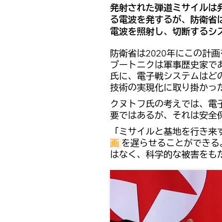
発射された弾道ミサイルは
る電波を発するが、防衛省
電波を照射し、切断するシ
防衛省は2020年にこの計
プートニクは軍事歴史家で
氏に、電子戦システムはど
技術の実現化に取り掛かっ
クヌトフ氏の考えでは、電
要ではあるが、それは安全
「ミサイルと基地を行き来
画
を遅らせることができる
はなく、科学的な被害をも