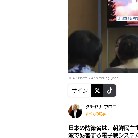
© AP Photo / Ahn Young-joon
サイン
タチヤナ フロニ
すべての記事
日本の防衛省は、朝鮮民主
波で妨害する電子戦システ