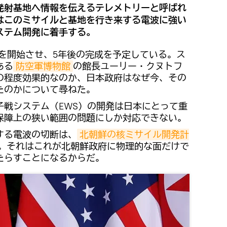
発射基地へ情報を伝えるテレメトリーと呼ばれ
はこのミサイルと基地を行き来する電波に強い
ステム開発に着手する。
画を開始させ、5年後の完成を予定している。ス
ある
防空軍博物館
の館長ユーリー・クヌトフ
の程度効果的なのか、日本政府はなぜ今、その
たのかについて尋ねた。
子戦システム（EWS）の開発は日本にとって重
保障上の狭い範囲の問題にしか対応できない。
する電波の切断は、
北朝鮮の核ミサイル開発計
。それはこれが北朝鮮政府に物理的な面だけで
たらすことになるからだ。