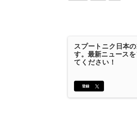
スプートニク日本の
す。最新ニュースを
てください！
登録