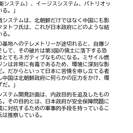
防衛システム）、イージスシステム、パトリオッ
いる。」
戦システムは、北朝鮮だけではなく中国にも影
クヌトフ氏は、これが日本政府にどのような結
いる。
の基地へのテレメトリーが途切れると、自爆シ
そして、その破片は第3国の領土に落下する恐
はとてもネガティブなものになる。ミサイル燃
ジンは非常に有毒であるため、環境に深刻な影
だ。だからといって日本に苦情を申し立てる者
し中国は北朝鮮政府に何らかの圧力をかけ、環
ずだ。」
システム開発計画は、内政目的を追及したもの
る。その目的とは、日本政府が安全保障問題に
威に対抗するための軍事的手段を持っているこ
氏は推察している。