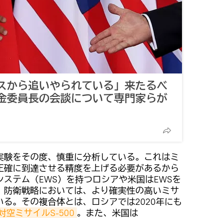
スから追いやられている」来たるべ
金委員長の会談について専門家らが
実験をその度、慎重に分析している。これはミ
正確に到達させる精度を上げる必要があるから
ステム（EWS）を持つロシアや米国はEWSを
、防衛戦略においては、より確実性の高いミサ
る。その複合体とは、ロシアでは2020年にも
対空ミサイルS-500
。また、米国は