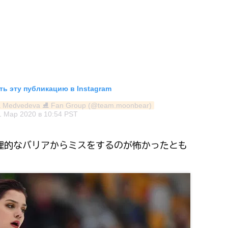
ь эту публикацию в Instagram
a Medvedeva ⛸ Fan Group (@team.moonbear)
1 Мар 2020 в 10:54 PST
理的なバリアからミスをするのが怖かったとも