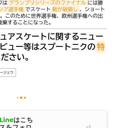
ワは
グランプリシリーズのファイナル
には勝
シア選手権
でスケート
靴が破損し
、ショート
。このために世界選手権、欧州選手権への出
破棄することになった。
ュアスケートに関するニュー
ビュー等はスプートニクの
特
ください。
ージェワ
Line
はこち
スをフォロ