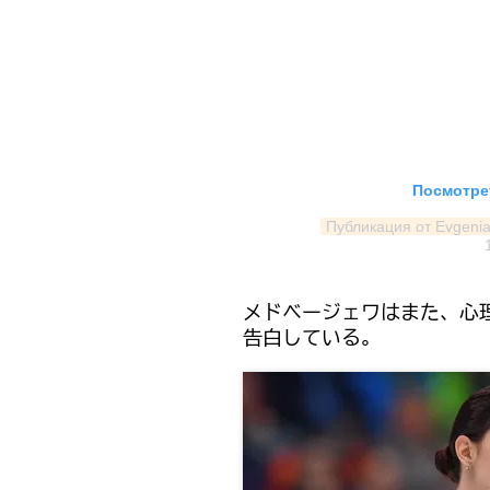
Посмотрет
Публикация от Evgeni
メドベージェワはまた、心
告白している。