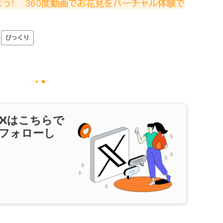
う! 　360度動画でお花見をバーチャル体験で
びっくり
X
はこちらで
フォローし