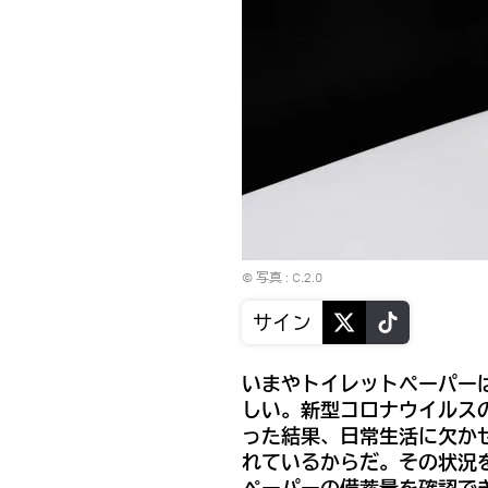
© 写真 :
C.2.0
サイン
いまやトイレットペーパー
しい。新型コロナウイルス
った結果、日常生活に欠か
れているからだ。その状況