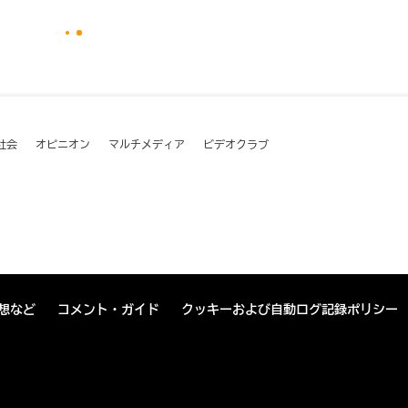
社会
オピニオン
マルチメディア
ビデオクラブ
想など
コメント・ガイド
クッキーおよび自動ログ記録ポリシー