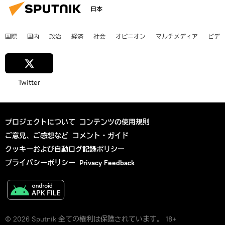
日本
国際
国内
政治
経済
社会
オピニオン
マルチメディア
ビデ
Twitter
プロジェクトについて
コンテンツの使用規則
ご意見、ご感想など
コメント・ガイド
クッキーおよび自動ログ記録ポリシー
プライバシーポリシー
Privacy Feedback
© 2026 Sputnik 全ての権利は保護されています。 18+