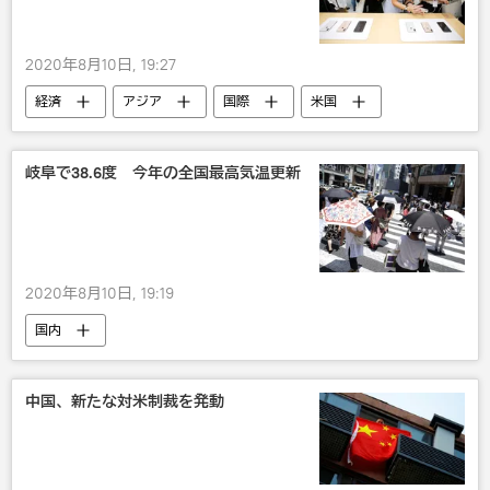
2020年8月10日, 19:27
経済
アジア
国際
米国
テック＆サイエンス
社会
iPhone
中国
米国でのTikTok禁止
岐阜で38.6度 今年の全国最高気温更新
2020年8月10日, 19:19
国内
中国、新たな対米制裁を発動