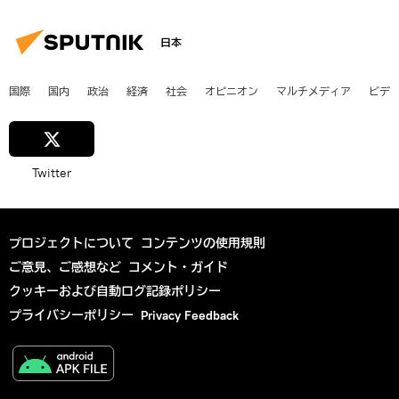
日本
国際
国内
政治
経済
社会
オピニオン
マルチメディア
ビデ
Twitter
プロジェクトについて
コンテンツの使用規則
ご意見、ご感想など
コメント・ガイド
クッキーおよび自動ログ記録ポリシー
プライバシーポリシー
Privacy Feedback