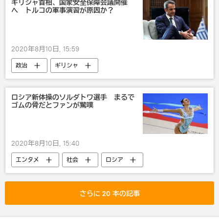
ギリシャ首相、国家安全保障会議開催
へ トルコの軍事演習が原因か？
2020年8月10日, 15:59
政治
ギリシャ
ロシア新体操のソルダトワ選手 まるで
ゴムの骨だとファンが驚嘆
2020年8月10日, 15:40
エンタメ
社会
ロシア
国際
びっくり
さらに 20 本の記事