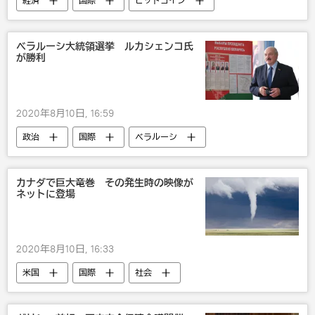
経済
国際
ビットコイン
ベラルーシ大統領選挙 ルカシェンコ氏
が勝利
2020年8月10日, 16:59
政治
国際
ベラルーシ
ベラルーシでの抗議デモ
カナダで巨大竜巻 その発生時の映像が
ネットに登場
2020年8月10日, 16:33
米国
国際
社会
災害・事故・事件
カナダ