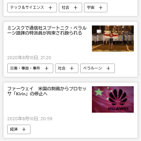
テック＆サイエンス
社会
宇宙
ミンスクで通信社スプートニク・ベラル
ーシ語課の特派員が拘束され殴られる
2020年8月10日, 21:20
災害・事故・事件
社会
ベラルーシ
ベラルーシでの抗議デモ
ファーウェイ 米国の制裁からプロセッ
サ「Kirin」の停止へ
2020年8月10日, 20:59
経済