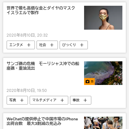
世界で最も高価な金とダイヤのマスク
イスラエルで製作
2020年8月10日, 20:32
エンタメ
社会
びっくり
新型コロナウイルス
サンゴ礁の危機 モーリシャス沖での船
座礁・重油流出
11
2020年8月10日, 19:50
写真
マルチメディア
事故
WeChatの提供停止で中国市場のiPhone
出荷台数 最大3割減の見込み