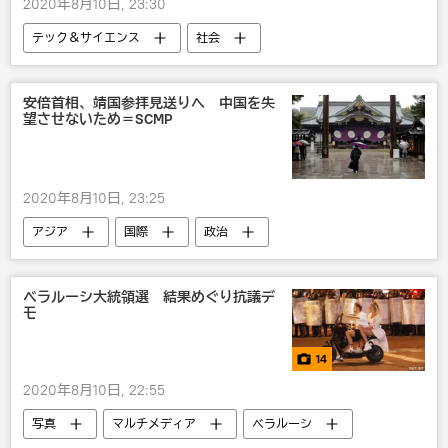
2020年8月10日, 23:30
テック＆サイエンス
社会
安倍首相、靖国参拝見送りへ 中国を失
望させないため＝SCMP
2020年8月10日, 23:25
アジア
国際
政治
ベラルーシ大統領選 結果めぐり抗議デ
モ
14
2020年8月10日, 22:55
写真
マルチメディア
ベラルーシ