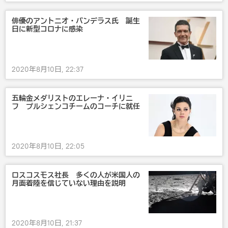
抗議
大統領選挙
ベラルーシでの抗議デモ
俳優のアントニオ・バンデラス氏 誕生
日に新型コロナに感染
2020年8月10日, 22:37
五輪金メダリストのエレーナ・イリニ
フ プルシェンコチームのコーチに就任
2020年8月10日, 22:05
ロスコスモス社長 多くの人が米国人の
月面着陸を信じていない理由を説明
2020年8月10日, 21:37