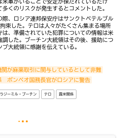
は米軍がいることで安定が保たれているだけ
て多くのリスクが発生するとコメントした。
祝日の際、ロシア連邦保安庁はサンクトペテルブル
を拘束した。テロは人々がたくさん集まる場所
庁は、準備されていた犯罪についての情報は米
強調した。プーチン大統領はその後、援助につ
ンプ大統領に感謝を伝えている。
機関が麻薬取引に関与しているとして非難
惑　ポンペオ国務長官がロシアに警告
ラジーミル・プーチン
テロ
露米関係