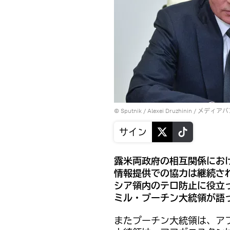
© Sputnik / Alexei Druzhinin
/
メディアバ
サイン
露米両政府の相互関係にお
情報提供での協力は継続さ
シア領内のテロ防止に役立
ミル・プーチン大統領が語
またプーチン大統領は、ア