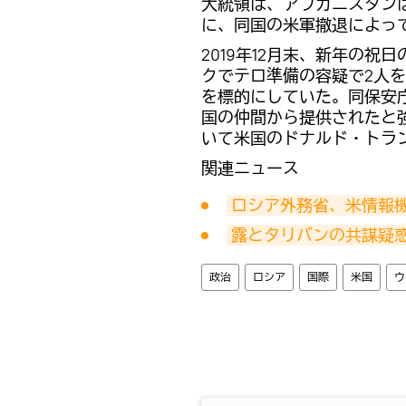
大統領は、アフガニスタン
に、同国の米軍撤退によっ
2019年12月末、新年の
クでテロ準備の容疑で2人
を標的にしていた。同保安
国の仲間から提供されたと
いて米国のドナルド・トラ
関連ニュース
ロシア外務省、米情報
露とタリバンの共謀疑
政治
ロシア
国際
米国
ウ