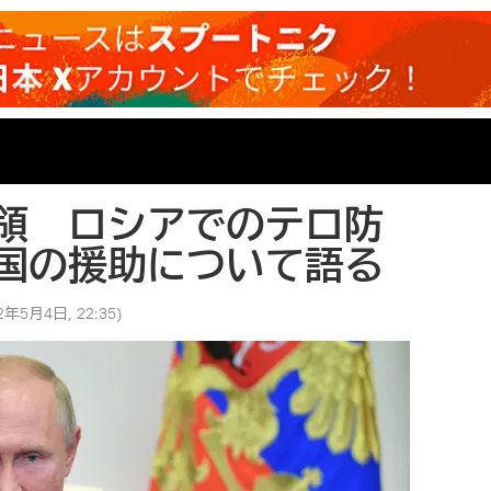
領 ロシアでのテロ防
国の援助について語る
2年5月4日, 22:35
)