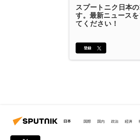
スプートニク日本の
す。最新ニュースを
てください！
登録
日本
国際
国内
政治
経済