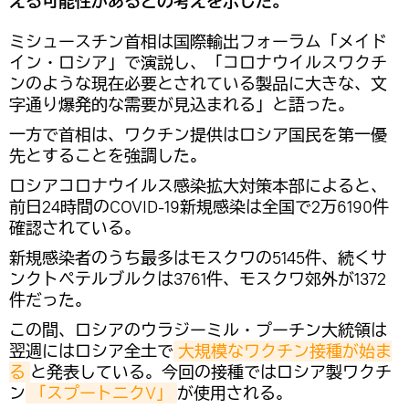
える可能性があるとの考えを示した。
ミシュースチン首相は国際輸出フォーラム「メイド
イン・ロシア」で演説し、「コロナウイルスワクチ
ンのような現在必要とされている製品に大きな、文
字通り爆発的な需要が見込まれる」と語った。
一方で首相は、ワクチン提供はロシア国民を第一優
先とすることを強調した。
ロシアコロナウイルス感染拡大対策本部によると、
前日24時間のCOVID-19新規感染は全国で2万6190件
確認されている。
新規感染者のうち最多はモスクワの5145件、続くサ
ンクトペテルブルクは3761件、モスクワ郊外が1372
件だった。
この間、ロシアのウラジーミル・プーチン大統領は
翌週にはロシア全土で
大規模なワクチン接種が始ま
る
と発表している。今回の接種ではロシア製ワクチ
ン
「スプートニクV」
が使用される。