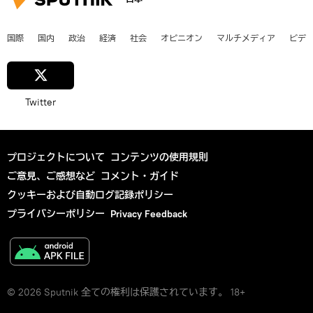
国際
国内
政治
経済
社会
オピニオン
マルチメディア
ビデ
Twitter
プロジェクトについて
コンテンツの使用規則
ご意見、ご感想など
コメント・ガイド
クッキーおよび自動ログ記録ポリシー
プライバシーポリシー
Privacy Feedback
© 2026 Sputnik 全ての権利は保護されています。 18+