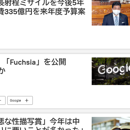
長射程ミサイルを今後5年
費335億円を来年度予算案
S 「Fuchsia」を公開
替か
Google
悪な性描写賞」今年は中