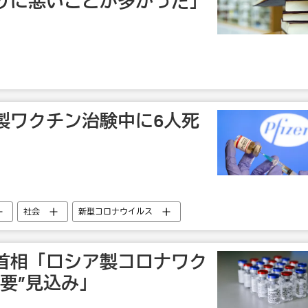
りに悪いことが多かった」
製ワクチン治験中に6人死
社会
新型コロナウイルス
首相「ロシア製コロナワク
要”見込み」