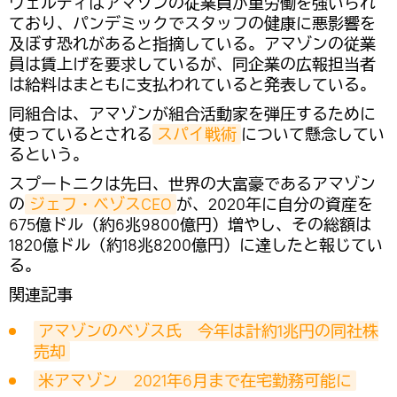
ヴェルディはアマゾンの従業員が重労働を強いられ
ており、パンデミックでスタッフの健康に悪影響を
及ぼす恐れがあると指摘している。アマゾンの従業
員は賃上げを要求しているが、同企業の広報担当者
は給料はまともに支払われていると発表している。
同組合は、アマゾンが組合活動家を弾圧するために
使っているとされる
スパイ戦術
について懸念してい
るという。
スプートニクは先日、世界の大富豪であるアマゾン
の
ジェフ・ベゾスCEO
が、2020年に自分の資産を
675億ドル（約6兆9800億円）増やし、その総額は
1820億ドル（約18兆8200億円）に達したと報じてい
る。
関連記事
アマゾンのベゾス氏　今年は計約1兆円の同社株
売却
米アマゾン　2021年6月まで在宅勤務可能に