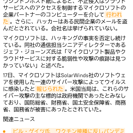
ワシントンポスト紙によると、不正侵入はクラウド
サービスへのアクセスを制御するマイクロソフトの
企業パートナーのコンピューターを介して
行われ
た
。さらに、ハッカーはある民間企業のメールを盗
んだとされている。会社名は挙げられていない。
マイクロソフトは、ハッキングの事実を否定し続け
ている。同社の通信担当シニアディレクターである
ジェフ・ジョーンズ氏は「マイクロソフト製品やク
ラウドサービスに対する脆弱性や攻撃の痕跡は見つ
かっていない」と述べた。
17日、マイクロソフトはSolarWinds社のソフトウェ
アを使用した一連のサイバー攻撃によってウイルス
に感染したと
報じられた
。米国当局は、これらのサ
イバー攻撃の主な標的は政府機関であったとみなし
ており、国防総省、財務省、国土安全保障省、商務
省、国務省が被害にあったとされていた。
関連ニュース
ビル・ゲイツ氏　ワクチン接種に反しパンデミ