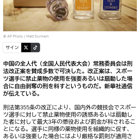
© AP Photo / Matt Dunham
サイン
中国の全人代（全国人民代表大会）常務委員会は刑
法改正案を賛成多数で可決した。改正案は、スポー
ツ選手に禁止薬物の使用を強要あるいは扇動した場
合に自由剥奪の刑を科すというものだ。新華社通信
が伝えている。
刑法第355条の改正により、国内外の競技会でスポー
ツ選手に対して禁止薬物使用の誘惑あるいは扇動し
た者に対して最大3年の懲役および罰金が科されるこ
とになる。選手に同様の薬物使用を組織的に促す、
あるいは強要した場合にはより厳格な罰則が適用さ