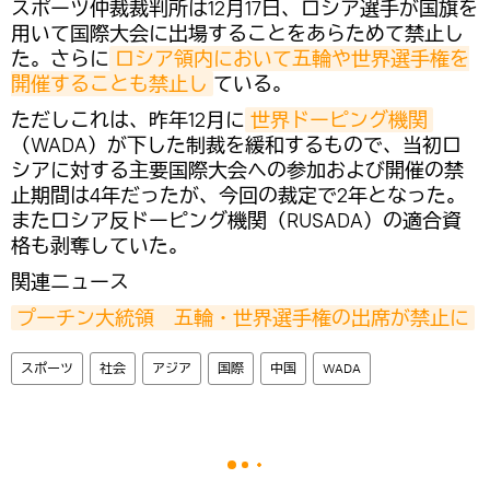
スポーツ仲裁裁判所は12月17日、ロシア選手が国旗を
用いて国際大会に出場することをあらためて禁止し
た。さらに
ロシア領内において五輪や世界選手権を
開催することも禁止し
ている。
ただしこれは、昨年12月に
世界ドーピング機関
（WADA）が下した制裁を緩和するもので、当初ロ
シアに対する主要国際大会への参加および開催の禁
止期間は4年だったが、今回の裁定で2年となった。
またロシア反ドーピング機関（RUSADA）の適合資
格も剥奪していた。
関連ニュース
プーチン大統領　五輪・世界選手権の出席が禁止に
スポーツ
社会
アジア
国際
中国
WADA