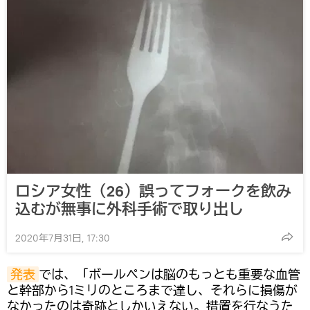
ロシア女性（26）誤ってフォークを飲み
込むが無事に外科手術で取り出し
2020年7月31日, 17:30
発表
では、「ボールペンは脳のもっとも重要な血管
と幹部から1ミリのところまで達し、それらに損傷が
なかったのは奇跡としかいえない。措置を行なうた