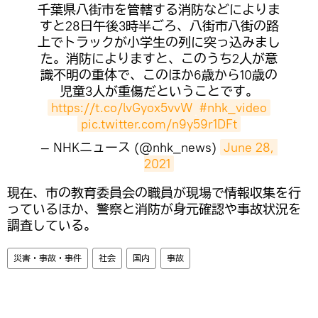
千葉県八街市を管轄する消防などによりま
すと28日午後3時半ごろ、八街市八街の路
上でトラックが小学生の列に突っ込みまし
た。消防によりますと、このうち2人が意
識不明の重体で、このほか6歳から10歳の
児童3人が重傷だということです。
https://t.co/lvGyox5vvW
#nhk_video
pic.twitter.com/n9y59r1DFt
— NHKニュース (@nhk_news)
June 28, 
2021
現在、市の教育委員会の職員が現場で情報収集を行
っているほか、警察と消防が身元確認や事故状況を
調査している。
災害・事故・事件
社会
国内
事故