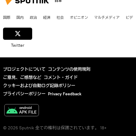
日本
国際
国内
政治
経済
社会
オピニオン
マルチメディア
ビデ
Twitter
プロジェクトについて
コンテンツの使用規則
ご意見、ご感想など
コメント・ガイド
クッキーおよび自動ログ記録ポリシー
プライバシーポリシー
Privacy Feedback
© 2026 Sputnik 全ての権利は保護されています。 18+