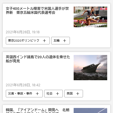
女子400メートル障害で米国人選手が世
界新 東京五輪米国代表選考会
2021年6月28日, 19:18
東京2020オリンピック
五輪
英領西インド諸島で20人の遺体を乗せた
船が発見
2021年6月28日, 18:42
災害・事故・事件
社会
英国
韓国、「アイアンドーム」開発へ 北朝