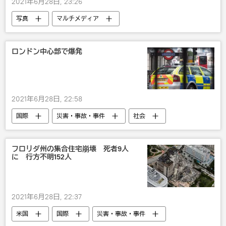
2021年6月28日, 23:26
写真
マルチメディア
ロンドン中心部で爆発
2021年6月28日, 22:58
国際
災害・事故・事件
社会
英国
爆発
フロリダ州の集合住宅崩壊 死者9人
に 行方不明152人
2021年6月28日, 22:37
米国
国際
災害・事故・事件