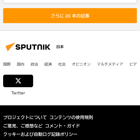
さらに 20 本の記事
日本
国際
国内
政治
経済
社会
オピニオン
マルチメディア
ビデ
Twitter
プロジェクトについて
コンテンツの使用規則
ご意見、ご感想など
コメント・ガイド
クッキーおよび自動ログ記録ポリシー