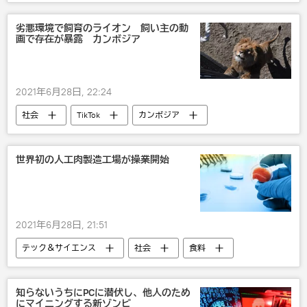
社会
劣悪環境で飼育のライオン 飼い主の動
画で存在が暴露 カンボジア
2021年6月28日, 22:24
社会
TikTok
カンボジア
世界初の人工肉製造工場が操業開始
2021年6月28日, 21:51
テック＆サイエンス
社会
食料
食事
食べ物
食生活
知らないうちにPCに潜伏し、他人のため
にマイニングする新ゾンビ