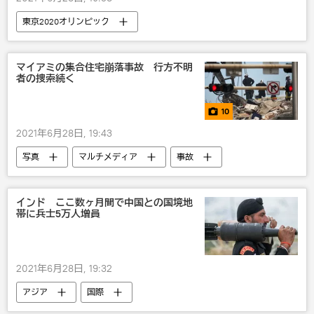
東京2020オリンピック
新型コロナウイルスの新たな変異種
五輪
新型コロナウイルス
マイアミの集合住宅崩落事故 行方不明
者の捜索続く
10
2021年6月28日, 19:43
写真
マルチメディア
事故
米国
インド ここ数ヶ月間で中国との国境地
帯に兵士5万人増員
2021年6月28日, 19:32
アジア
国際